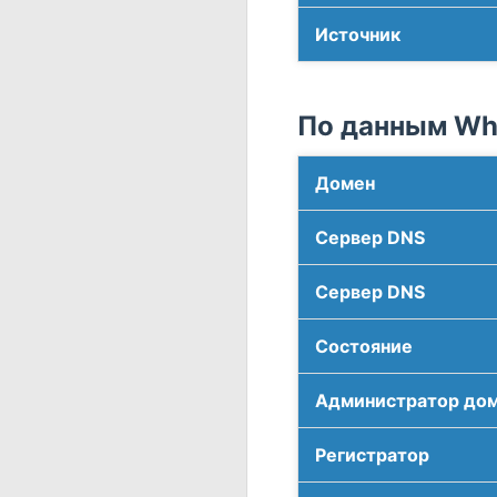
Источник
По данным Who
Домен
Сервер DNS
Сервер DNS
Соcтояние
Администратор до
Регистратор